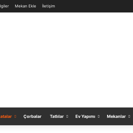
lgiler
Mekan Ekle
İletişim
atalar
Çorbalar
Tatlılar
Ev Yapımı
Mekanlar