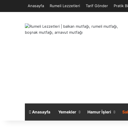
Anasayfa
Rumeli Lezzetleri
Tarif Gönder
Pratik Bi
Anasayfa
Yemekler
Hamur İşleri
Sal