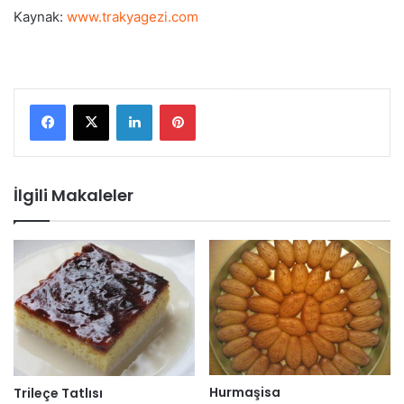
Kaynak:
www.trakyagezi.com
LinkedIn
Pinterest
İlgili Makaleler
Hurmaşisa
Trileçe Tatlısı